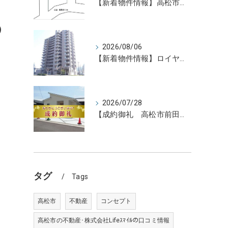
【新着物件情報】高松市寺井町売土地 高松の不動産売却、不動産買取、不動産査定のことならLifeスマイル
の
2026/08/06
【新着物件情報】ロイヤルガーデン宇多津駅前三番館1305号 高松の不動産売却、不動産買取、不動産査定のことならLifeスマイル
。
2026/07/28
【成約御礼 高松市前田東町新築住宅3号地】香川県の不動産の買取・売却・査定ならLifeスマイルにお任せください
タグ
Tags
高松市
不動産
コンセプト
高松市の不動産･株式会社Lifeｽﾏｲﾙの口コミ情報