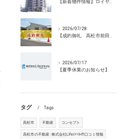
【新着物件情報】ロイヤルガーデン宇多津駅前三番館1305号 高松の不動産売却、不動産買取、不動産査定のことならLifeスマイル
2026/07/28
【成約御礼 高松市前田東町新築住宅3号地】香川県の不動産の買取・売却・査定ならLifeスマイルにお任せください
と
2026/07/17
【夏季休業のお知らせ】
高
と
タグ
Tags
高松市
不動産
コンセプト
高松市の不動産･株式会社Lifeｽﾏｲﾙの口コミ情報