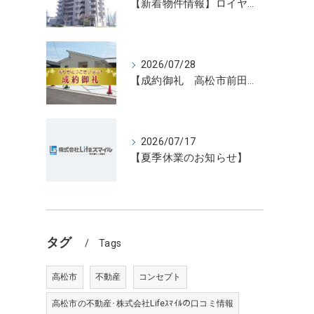
【新着物件情報】ロイヤルガーデン宇多津駅前三番館1305号 高松の不動産売却、不動産買取、不動産査定のことならLifeスマイル
2026/07/28
【成約御礼 高松市前田東町新築住宅3号地】香川県の不動産の買取・売却・査定ならLifeスマイルにお任せください
ら
2026/07/17
【夏季休業のお知らせ】
タグ
Tags
高松市
不動産
コンセプト
高松市の不動産･株式会社Lifeｽﾏｲﾙの口コミ情報