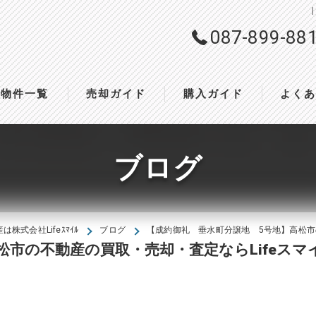
087-899-88
物件一覧
売却ガイド
購入ガイド
よく
ブログ
株式会社Lifeｽﾏｲﾙ
ブログ
【成約御礼 垂水町分譲地 5号地】高松市
松市の不動産の買取・売却・査定ならLifeスマ