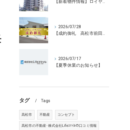
【新着物件情報】ロイヤルガーデン宇多津駅前三番館1305号 高松の不動産売却、不動産買取、不動産査定のことならLifeスマイル
2026/07/28
【成約御礼 高松市前田東町新築住宅3号地】香川県の不動産の買取・売却・査定ならLifeスマイルにお任せください
任
2026/07/17
【夏季休業のお知らせ】
タグ
Tags
高松市
不動産
コンセプト
高松市の不動産･株式会社Lifeｽﾏｲﾙの口コミ情報