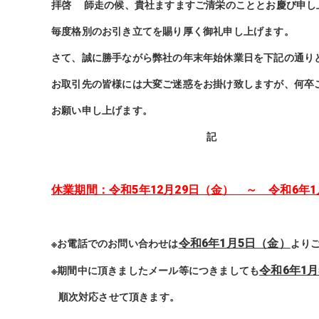
拝啓 師走の候、貴社ますますご清栄のこととお慶び申し
毎度格別のお引き立てを賜り厚く御礼申し上げます。
さて、誠に勝手ながら弊社の年末年始休業日を下記の通り
お取引先の皆様には大変ご迷惑をお掛け致しますが、
何卒
お願い申し上げます。
敬
記
休業期間：令和5年12月29日（金） ～ 令和6年1
令和6年1月5日（金）
※お電話でのお問い合わせは
より
令和6年1
※期間中に頂きましたメール等につきましても
順次対応させて頂きます。