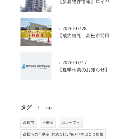
【新着物件情報】ロイヤルガーデン宇多津駅前三番館1305号 高松の不動産売却、不動産買取、不動産査定のことならLifeスマイル
2026/07/28
【成約御礼 高松市前田東町新築住宅3号地】香川県の不動産の買取・売却・査定ならLifeスマイルにお任せください
一
2026/07/17
【夏季休業のお知らせ】
タグ
Tags
高松市
不動産
コンセプト
高松市の不動産･株式会社Lifeｽﾏｲﾙの口コミ情報